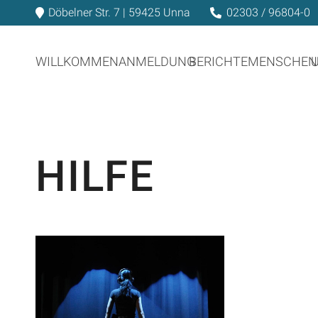
Döbelner Str. 7 | 59425 Unna
02303 / 96804-0
WILLKOMMEN
ANMELDUNG
BERICHTE
MENSCHEN
HILFE