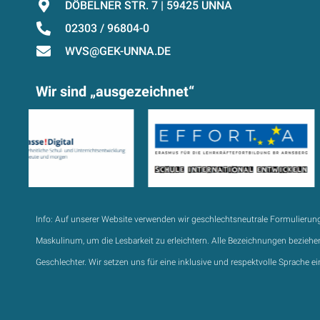
DÖBELNER STR. 7 | 59425 UNNA
02303 / 96804-0
WVS@GEK-UNNA.DE
Wir sind „ausgezeichnet“
Info:
Auf unserer Website verwenden wir geschlechtsneutrale Formulierun
Maskulinum, um die Lesbarkeit zu erleichtern. Alle Bezeichnungen beziehen
Geschlechter. Wir setzen uns für eine inklusive und respektvolle Sprache ei