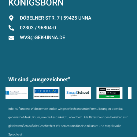
KÖNIGSBORN
DÖBELNER STR. 7 | 59425 UNNA
02303 / 96804-0
WVS@GEK-UNNA.DE
Wir sind „ausgezeichnet“
Info:
Auf unserer Website verwenden wir geschlechtsneutrale Formulierungen oder das
generische Maskulinum, um die Lesbarkeit zu erleichtern. Alle Bezeichnungen beziehen sich
gleichermaßen auf alle Geschlechter. Wir setzen uns für eine inklusive und respektvolle
Sprache ein.