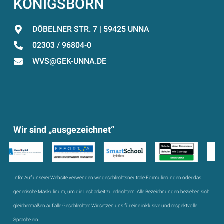
KÖNIGSBORN
DÖBELNER STR. 7 | 59425 UNNA
02303 / 96804-0
WVS@GEK-UNNA.DE
Wir sind „ausgezeichnet“
Info:
Auf unserer Website verwenden wir geschlechtsneutrale Formulierungen oder das
generische Maskulinum, um die Lesbarkeit zu erleichtern. Alle Bezeichnungen beziehen sich
gleichermaßen auf alle Geschlechter. Wir setzen uns für eine inklusive und respektvolle
Sprache ein.