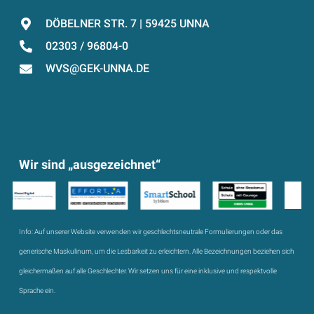
DÖBELNER STR. 7 | 59425 UNNA
02303 / 96804-0
WVS@GEK-UNNA.DE
Wir sind „ausgezeichnet“
Info:
Auf unserer Website verwenden wir geschlechtsneutrale Formulierungen oder das
generische Maskulinum, um die Lesbarkeit zu erleichtern. Alle Bezeichnungen beziehen sich
gleichermaßen auf alle Geschlechter. Wir setzen uns für eine inklusive und respektvolle
Sprache ein.