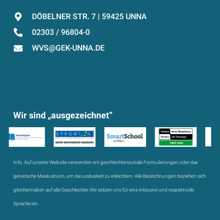
DÖBELNER STR. 7 | 59425 UNNA
02303 / 96804-0
WVS@GEK-UNNA.DE
Wir sind „ausgezeichnet“
Info:
Auf unserer Website verwenden wir geschlechtsneutrale Formulierungen oder das
generische Maskulinum, um die Lesbarkeit zu erleichtern. Alle Bezeichnungen beziehen sich
gleichermaßen auf alle Geschlechter. Wir setzen uns für eine inklusive und respektvolle
Sprache ein.