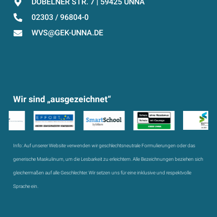
DÖBELNER STR. 7 | 59425 UNNA
02303 / 96804-0
WVS@GEK-UNNA.DE
Wir sind „ausgezeichnet“
Info:
Auf unserer Website verwenden wir geschlechtsneutrale Formulierungen oder das
generische Maskulinum, um die Lesbarkeit zu erleichtern. Alle Bezeichnungen beziehen sich
gleichermaßen auf alle Geschlechter. Wir setzen uns für eine inklusive und respektvolle
Sprache ein.