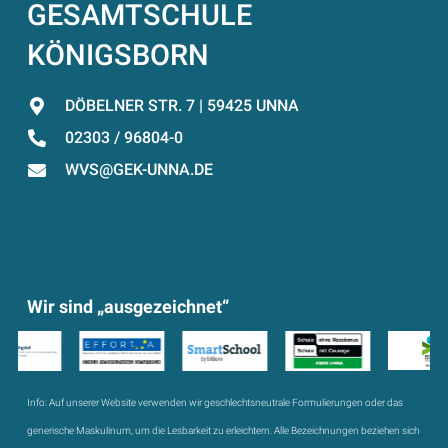
GESAMTSCHULE
KÖNIGSBORN
DÖBELNER STR. 7 | 59425 UNNA
02303 / 96804-0
WVS@GEK-UNNA.DE
Wir sind „ausgezeichnet“
Info:
Auf unserer Website verwenden wir geschlechtsneutrale Formulierungen oder das
generische Maskulinum, um die Lesbarkeit zu erleichtern. Alle Bezeichnungen beziehen sich