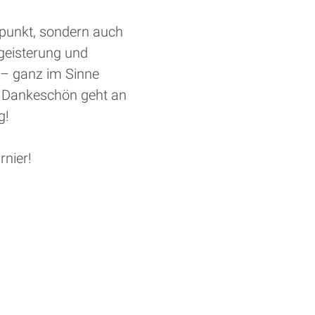
epunkt, sondern auch
egeisterung und
 – ganz im Sinne
s Dankeschön geht an
g!
rnier!