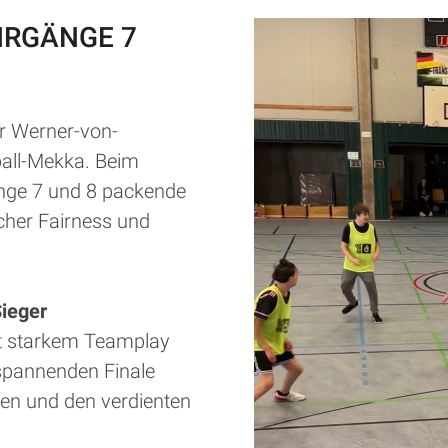
HRGÄNGE 7
er Werner-von-
all-Mekka. Beim
gänge 7 und 8 packende
cher Fairness und
ieger
it starkem Teamplay
spannenden Finale
ten und den verdienten