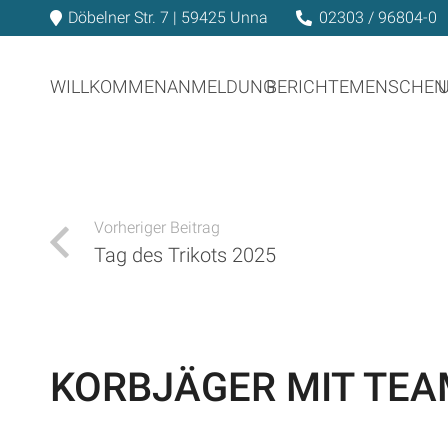
Döbelner Str. 7 | 59425 Unna
02303 / 96804-0
WILLKOMMEN
ANMELDUNG
BERICHTE
MENSCHEN
Vorheriger Beitrag
Tag des Trikots 2025
KORBJÄGER MIT TEA