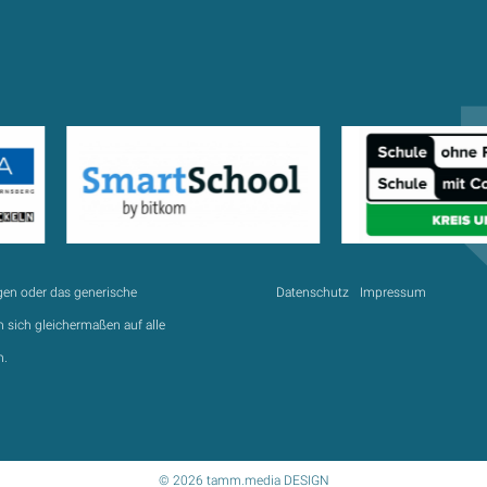
gen oder das generische
Datenschutz
Impressum
 sich gleichermaßen auf alle
n.
© 2026 tamm.media DESIGN