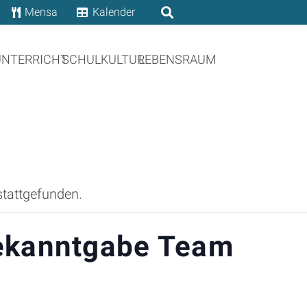
Mensa
Kalender
UNTERRICHT
SCHULKULTUR
LEBENSRAUM
stattgefunden.
ekanntgabe Team