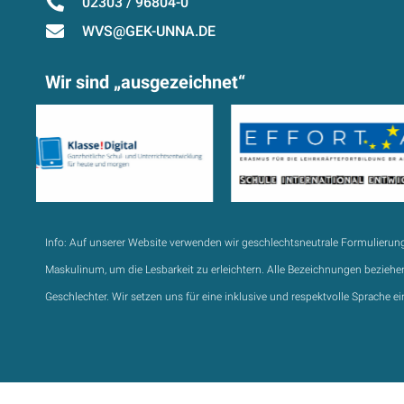
02303 / 96804-0
WVS@GEK-UNNA.DE
Wir sind „ausgezeichnet“
Info:
Auf unserer Website verwenden wir geschlechtsneutrale Formulierun
Maskulinum, um die Lesbarkeit zu erleichtern. Alle Bezeichnungen beziehen
Geschlechter. Wir setzen uns für eine inklusive und respektvolle Sprache ei