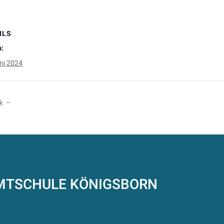
ILS
:
ni 2024
k –
AMTSCHULE
KÖNIGSBORN