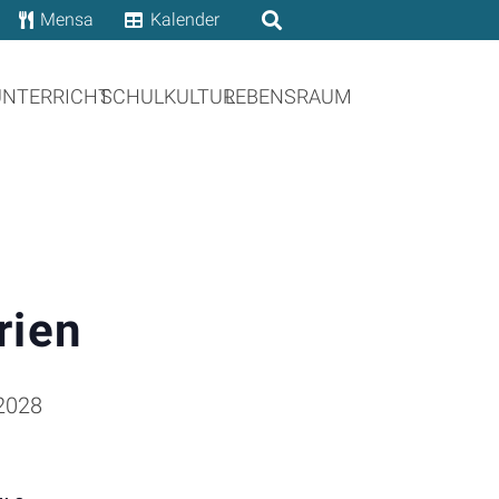
Mensa
Kalender
UNTERRICHT
SCHULKULTUR
LEBENSRAUM
rien
 2028