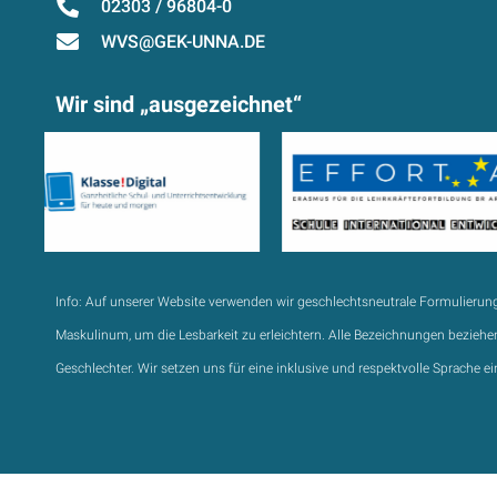
02303 / 96804-0
WVS@GEK-UNNA.DE
Wir sind „ausgezeichnet“
Info:
Auf unserer Website verwenden wir geschlechtsneutrale Formulierun
Maskulinum, um die Lesbarkeit zu erleichtern. Alle Bezeichnungen beziehen
Geschlechter. Wir setzen uns für eine inklusive und respektvolle Sprache ei