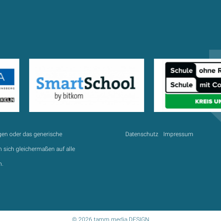
gen oder das generische
Datenschutz
Impressum
 sich gleichermaßen auf alle
n.
© 2026 tamm.media DESIGN