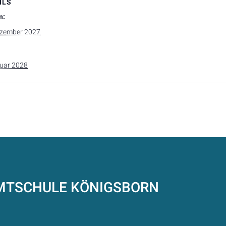
ILS
n:
ezember 2027
nuar 2028
AMTSCHULE
KÖNIGSBORN