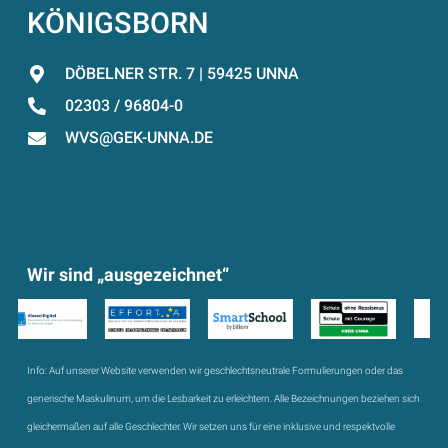
KÖNIGSBORN
DÖBELNER STR. 7 | 59425 UNNA
02303 / 96804-0
WVS@GEK-UNNA.DE
Wir sind „ausgezeichnet“
Info:
Auf unserer Website verwenden wir geschlechtsneutrale Formulierungen oder das
generische Maskulinum, um die Lesbarkeit zu erleichtern. Alle Bezeichnungen beziehen sich
gleichermaßen auf alle Geschlechter. Wir setzen uns für eine inklusive und respektvolle