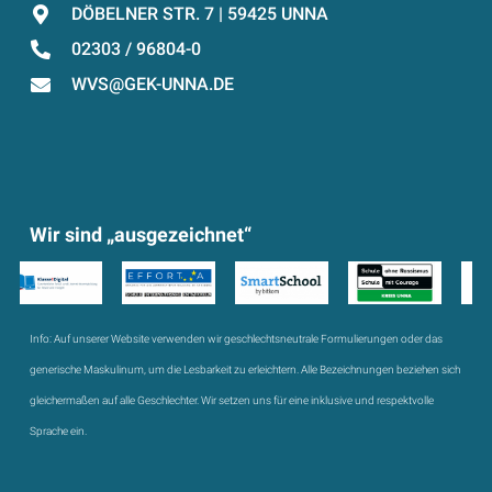
DÖBELNER STR. 7 | 59425 UNNA
02303 / 96804-0
WVS@GEK-UNNA.DE
Wir sind „ausgezeichnet“
Info:
Auf unserer Website verwenden wir geschlechtsneutrale Formulierungen oder das
generische Maskulinum, um die Lesbarkeit zu erleichtern. Alle Bezeichnungen beziehen sich
gleichermaßen auf alle Geschlechter. Wir setzen uns für eine inklusive und respektvolle
Sprache ein.