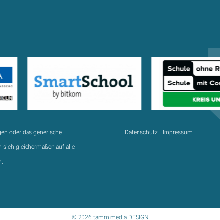
gen oder das generische
Datenschutz
Impressum
 sich gleichermaßen auf alle
n.
© 2026 tamm.media DESIGN