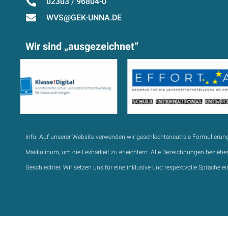
02303 / 96804-0
WVS@GEK-UNNA.DE
Wir sind „ausgezeichnet“
Info:
Auf unserer Website verwenden wir geschlechtsneutrale Formulierun
Maskulinum, um die Lesbarkeit zu erleichtern. Alle Bezeichnungen beziehen
Geschlechter. Wir setzen uns für eine inklusive und respektvolle Sprache ei