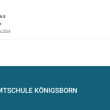
ILS
:
rz 2024
AMTSCHULE
KÖNIGSBORN