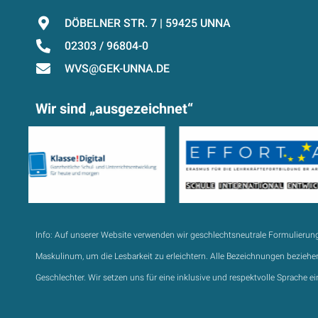
DÖBELNER STR. 7 | 59425 UNNA
02303 / 96804-0
WVS@GEK-UNNA.DE
Wir sind „ausgezeichnet“
Info:
Auf unserer Website verwenden wir geschlechtsneutrale Formulierun
Maskulinum, um die Lesbarkeit zu erleichtern. Alle Bezeichnungen beziehen
Geschlechter. Wir setzen uns für eine inklusive und respektvolle Sprache ei