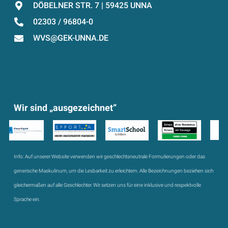
DÖBELNER STR. 7 | 59425 UNNA
02303 / 96804-0
WVS@GEK-UNNA.DE
Wir sind „ausgezeichnet“
Info:
Auf unserer Website verwenden wir geschlechtsneutrale Formulierungen oder das
generische Maskulinum, um die Lesbarkeit zu erleichtern. Alle Bezeichnungen beziehen sich
gleichermaßen auf alle Geschlechter. Wir setzen uns für eine inklusive und respektvolle
Sprache ein.