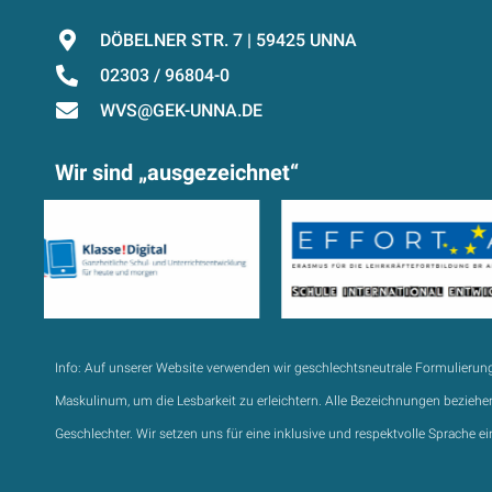
DÖBELNER STR. 7 | 59425 UNNA
02303 / 96804-0
WVS@GEK-UNNA.DE
Wir sind „ausgezeichnet“
Info:
Auf unserer Website verwenden wir geschlechtsneutrale Formulierun
Maskulinum, um die Lesbarkeit zu erleichtern. Alle Bezeichnungen beziehen
Geschlechter. Wir setzen uns für eine inklusive und respektvolle Sprache ei