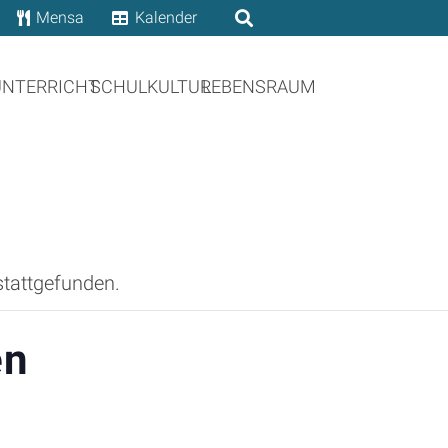
Mensa
Kalender
UNTERRICHT
SCHULKULTUR
LEBENSRAUM
stattgefunden.
en