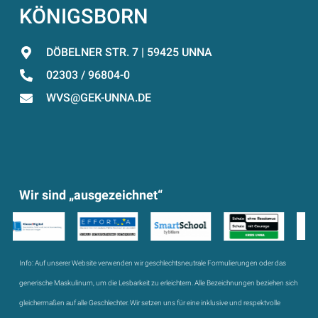
KÖNIGSBORN
DÖBELNER STR. 7 | 59425 UNNA
02303 / 96804-0
WVS@GEK-UNNA.DE
Wir sind „ausgezeichnet“
Info:
Auf unserer Website verwenden wir geschlechtsneutrale Formulierungen oder das
generische Maskulinum, um die Lesbarkeit zu erleichtern. Alle Bezeichnungen beziehen sich
gleichermaßen auf alle Geschlechter. Wir setzen uns für eine inklusive und respektvolle