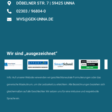
DÖBELNER STR. 7 | 59425 UNNA
02303 / 96804-0
WVS@GEK-UNNA.DE
Wir sind „ausgezeichnet“
Info:
Auf unserer Website verwenden wir geschlechtsneutrale Formulierungen oder das
generische Maskulinum, um die Lesbarkeit zu erleichtern. Alle Bezeichnungen beziehen sich
gleichermaßen auf alle Geschlechter. Wir setzen uns für eine inklusive und respektvolle
Sprache ein.