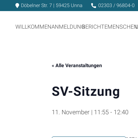
Döbelner Str. 7 | 59425 Unna
02303 / 96804-0
WILLKOMMEN
ANMELDUNG
BERICHTE
MENSCHEN
« Alle Veranstaltungen
SV-Sitzung
11. November | 11:55
-
12:40