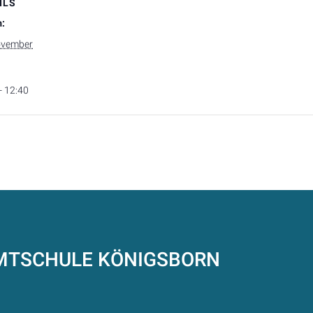
ILS
:
ovember
- 12:40
AMTSCHULE
KÖNIGSBORN