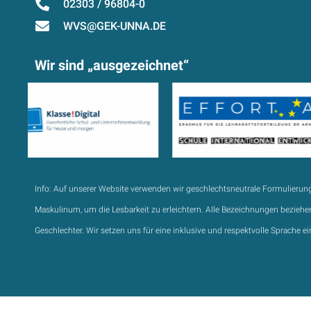
02303 / 96804-0
WVS@GEK-UNNA.DE
Wir sind „ausgezeichnet“
Info:
Auf unserer Website verwenden wir geschlechtsneutrale Formulierun
Maskulinum, um die Lesbarkeit zu erleichtern. Alle Bezeichnungen beziehen
Geschlechter. Wir setzen uns für eine inklusive und respektvolle Sprache ei