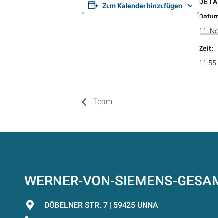
DETA
Zum Kalender hinzufügen
Datum
11. N
Zeit:
11:55 
Team
WERNER-VON-SIEMENS-GES
DÖBELNER STR. 7 | 59425 UNNA