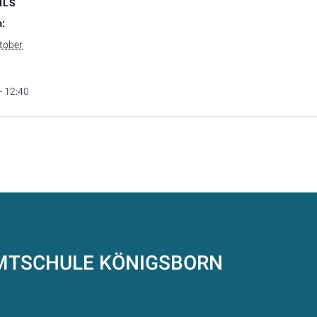
ILS
:
tober
- 12:40
AMTSCHULE
KÖNIGSBORN