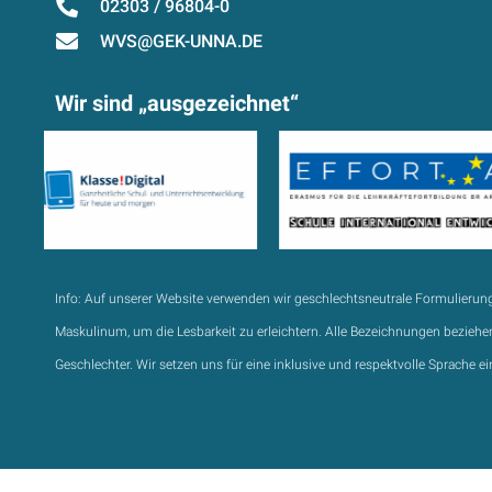
02303 / 96804-0
WVS@GEK-UNNA.DE
Wir sind „ausgezeichnet“
Info:
Auf unserer Website verwenden wir geschlechtsneutrale Formulierun
Maskulinum, um die Lesbarkeit zu erleichtern. Alle Bezeichnungen beziehen
Geschlechter. Wir setzen uns für eine inklusive und respektvolle Sprache ei