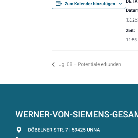
DETA
Zum Kalender hinzufügen
Datum
12. Ok
Zeit:
11:55 
Jg. 08 – Potentiale erkunden
WERNER-VON-SIEMENS-GES
DÖBELNER STR. 7 | 59425 UNNA