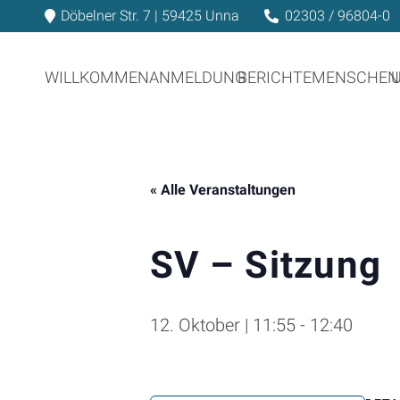
Döbelner Str. 7 | 59425 Unna
02303 / 96804-0
WILLKOMMEN
ANMELDUNG
BERICHTE
MENSCHEN
« Alle Veranstaltungen
SV – Sitzung
12. Oktober | 11:55
-
12:40