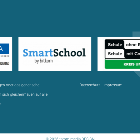
gen oder das generische
Datenschutz
Impressum
 sich gleichermaßen auf alle
n.
© 2026 tamm.media DESIGN