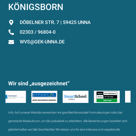
KÖNIGSBORN
DÖBELNER STR. 7 | 59425 UNNA
02303 / 96804-0
WVS@GEK-UNNA.DE
Wir sind „ausgezeichnet“
Info:
Auf unserer Website verwenden wir geschlechtsneutrale Formulierungen oder das
generische Maskulinum, um die Lesbarkeit zu erleichtern. Alle Bezeichnungen beziehen sich
gleichermaßen auf alle Geschlechter. Wir setzen uns für eine inklusive und respektvolle