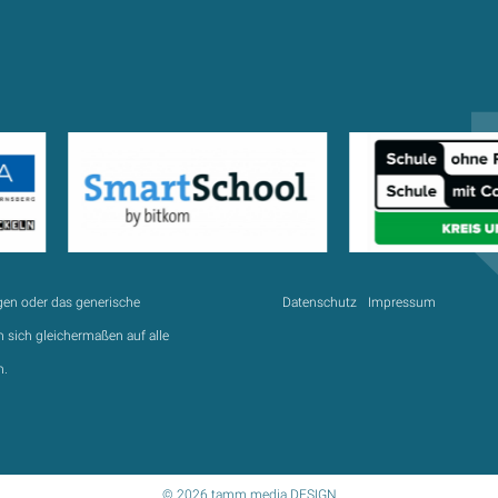
gen oder das generische
Datenschutz
Impressum
 sich gleichermaßen auf alle
n.
© 2026 tamm.media DESIGN