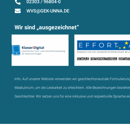
02303 / 96804-0
WVS@GEK-UNNA.DE
Wir sind „ausgezeichnet“
Info:
Auf unserer Website verwenden wir geschlechtsneutrale Formulierun
Maskulinum, um die Lesbarkeit zu erleichtern. Alle Bezeichnungen beziehen
Geschlechter. Wir setzen uns für eine inklusive und respektvolle Sprache ei