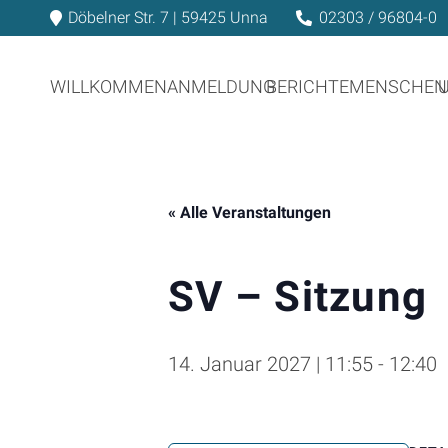
Döbelner Str. 7 | 59425 Unna
02303 / 96804-0
WILLKOMMEN
ANMELDUNG
BERICHTE
MENSCHEN
« Alle Veranstaltungen
SV – Sitzung
14. Januar 2027 | 11:55
-
12:40