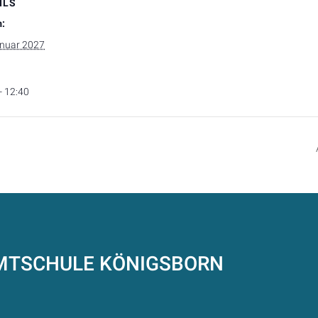
ILS
:
anuar 2027
- 12:40
AMTSCHULE
KÖNIGSBORN