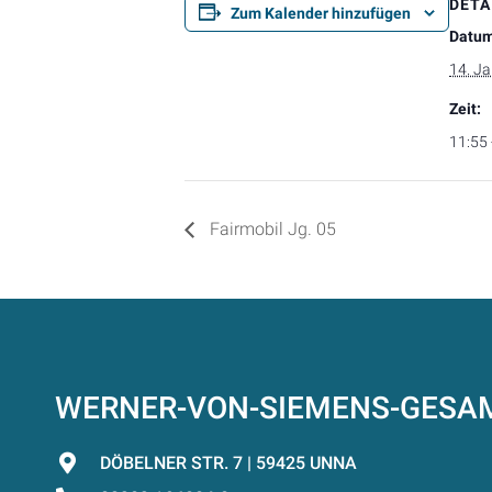
DETA
Zum Kalender hinzufügen
Datum
14. J
Zeit:
11:55 
Fairmobil Jg. 05
WERNER-VON-SIEMENS-GES
DÖBELNER STR. 7 | 59425 UNNA