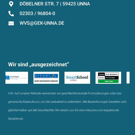
DÖBELNER STR. 7 | 59425 UNNA
02303 / 96804-0
WVS@GEK-UNNA.DE
Wir sind „ausgezeichnet“
Info:
Auf unserer Website verwenden wir geschlechtsneutrale Formulierungen oder das
generische Maskulinum, um die Lesbarkeit zu erleichtern. Alle Bezeichnungen beziehen sich
gleichermaßen auf alle Geschlechter. Wir setzen uns für eine inklusive und respektvolle
Sprache ein.