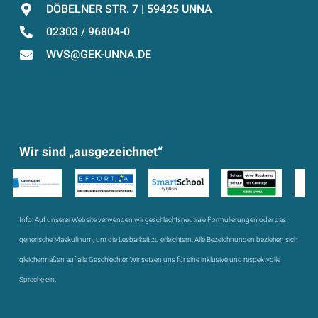
DÖBELNER STR. 7 | 59425 UNNA
02303 / 96804-0
WVS@GEK-UNNA.DE
Wir sind „ausgezeichnet“
Info:
Auf unserer Website verwenden wir geschlechtsneutrale Formulierungen oder das
generische Maskulinum, um die Lesbarkeit zu erleichtern. Alle Bezeichnungen beziehen sich
gleichermaßen auf alle Geschlechter. Wir setzen uns für eine inklusive und respektvolle
Sprache ein.