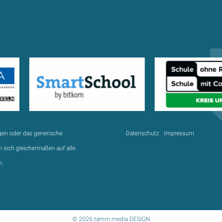
gen oder das generische
Datenschutz
Impressum
 sich gleichermaßen auf alle
n.
© 2026 tamm.media DESIGN