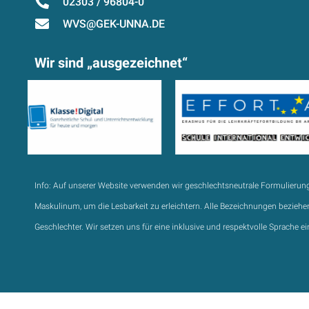
02303 / 96804-0
WVS@GEK-UNNA.DE
Wir sind „ausgezeichnet“
Info:
Auf unserer Website verwenden wir geschlechtsneutrale Formulierun
Maskulinum, um die Lesbarkeit zu erleichtern. Alle Bezeichnungen beziehen
Geschlechter. Wir setzen uns für eine inklusive und respektvolle Sprache ei