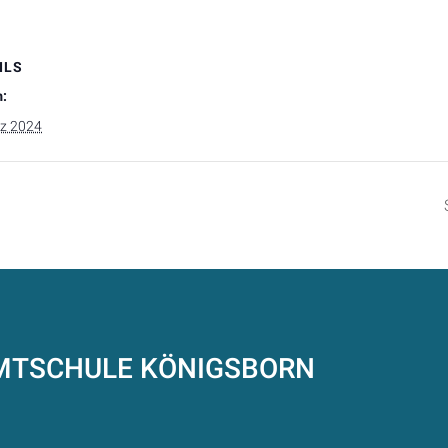
ILS
:
rz 2024
AMTSCHULE
KÖNIGSBORN