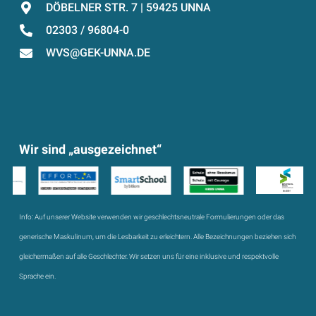
DÖBELNER STR. 7 | 59425 UNNA
02303 / 96804-0
WVS@GEK-UNNA.DE
Wir sind „ausgezeichnet“
Info:
Auf unserer Website verwenden wir geschlechtsneutrale Formulierungen oder das
generische Maskulinum, um die Lesbarkeit zu erleichtern. Alle Bezeichnungen beziehen sich
gleichermaßen auf alle Geschlechter. Wir setzen uns für eine inklusive und respektvolle
Sprache ein.