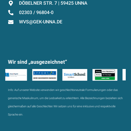
DÖBELNER STR. 7 | 59425 UNNA
02303 / 96804-0
WVS@GEK-UNNA.DE
Wir sind „ausgezeichnet“
Info:
Auf unserer Website verwenden wir geschlechtsneutrale Formulierungen oder das
generische Maskulinum, um die Lesbarkeit zu erleichtern. Alle Bezeichnungen beziehen sich
gleichermaßen auf alle Geschlechter. Wir setzen uns für eine inklusive und respektvolle
Sprache ein.