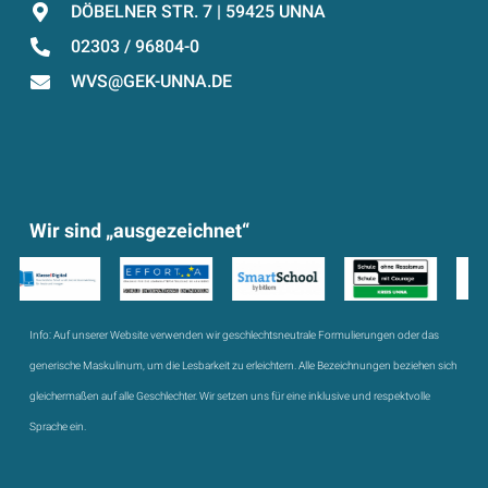
DÖBELNER STR. 7 | 59425 UNNA
02303 / 96804-0
WVS@GEK-UNNA.DE
Wir sind „ausgezeichnet“
Info:
Auf unserer Website verwenden wir geschlechtsneutrale Formulierungen oder das
generische Maskulinum, um die Lesbarkeit zu erleichtern. Alle Bezeichnungen beziehen sich
gleichermaßen auf alle Geschlechter. Wir setzen uns für eine inklusive und respektvolle
Sprache ein.