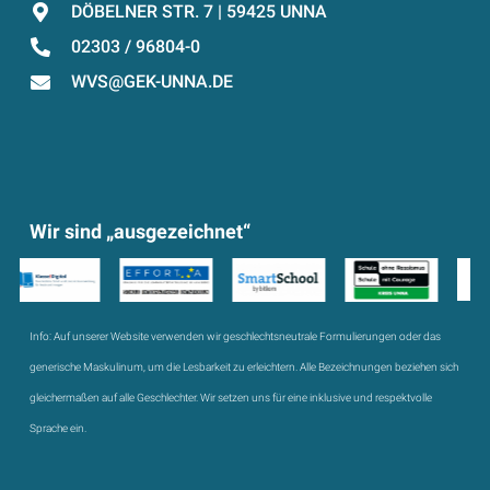
DÖBELNER STR. 7 | 59425 UNNA
02303 / 96804-0
WVS@GEK-UNNA.DE
Wir sind „ausgezeichnet“
Info:
Auf unserer Website verwenden wir geschlechtsneutrale Formulierungen oder das
generische Maskulinum, um die Lesbarkeit zu erleichtern. Alle Bezeichnungen beziehen sich
gleichermaßen auf alle Geschlechter. Wir setzen uns für eine inklusive und respektvolle
Sprache ein.