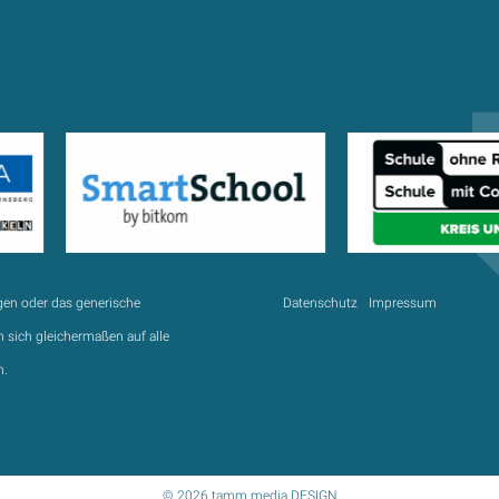
gen oder das generische
Datenschutz
Impressum
 sich gleichermaßen auf alle
n.
© 2026 tamm.media DESIGN