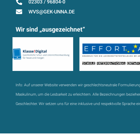
02303 / 96804-0
WVS@GEK-UNNA.DE
Wir sind „ausgezeichnet“
Info:
Auf unserer Website verwenden wir geschlechtsneutrale Formulierun
Maskulinum, um die Lesbarkeit zu erleichtern. Alle Bezeichnungen beziehen
Geschlechter. Wir setzen uns für eine inklusive und respektvolle Sprache ei