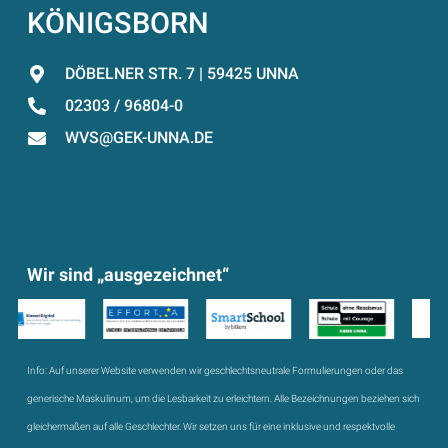
KÖNIGSBORN
DÖBELNER STR. 7 | 59425 UNNA
02303 / 96804-0
WVS@GEK-UNNA.DE
Wir sind „ausgezeichnet“
Info:
Auf unserer Website verwenden wir geschlechtsneutrale Formulierungen oder das
generische Maskulinum, um die Lesbarkeit zu erleichtern. Alle Bezeichnungen beziehen sich
gleichermaßen auf alle Geschlechter. Wir setzen uns für eine inklusive und respektvolle