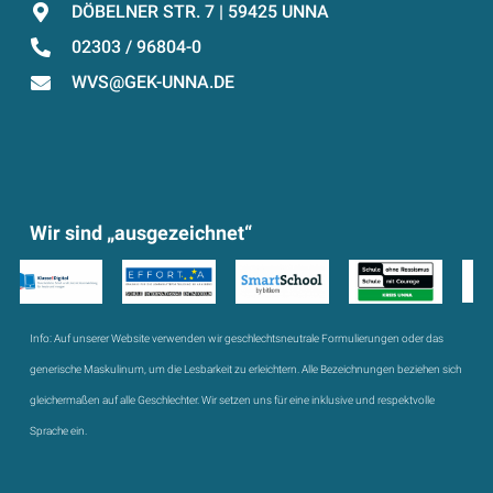
DÖBELNER STR. 7 | 59425 UNNA
02303 / 96804-0
WVS@GEK-UNNA.DE
Wir sind „ausgezeichnet“
Info:
Auf unserer Website verwenden wir geschlechtsneutrale Formulierungen oder das
generische Maskulinum, um die Lesbarkeit zu erleichtern. Alle Bezeichnungen beziehen sich
gleichermaßen auf alle Geschlechter. Wir setzen uns für eine inklusive und respektvolle
Sprache ein.