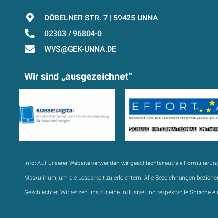
DÖBELNER STR. 7 | 59425 UNNA
02303 / 96804-0
WVS@GEK-UNNA.DE
Wir sind „ausgezeichnet“
Info:
Auf unserer Website verwenden wir geschlechtsneutrale Formulierun
Maskulinum, um die Lesbarkeit zu erleichtern. Alle Bezeichnungen beziehen
Geschlechter. Wir setzen uns für eine inklusive und respektvolle Sprache ei