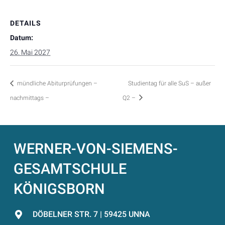
DETAILS
Datum:
26. Mai 2027
mündliche Abiturprüfungen –
Studientag für alle SuS – außer
nachmittags –
Q2 –
WERNER-VON-SIEMENS-
GESAMTSCHULE
KÖNIGSBORN
DÖBELNER STR. 7 | 59425 UNNA