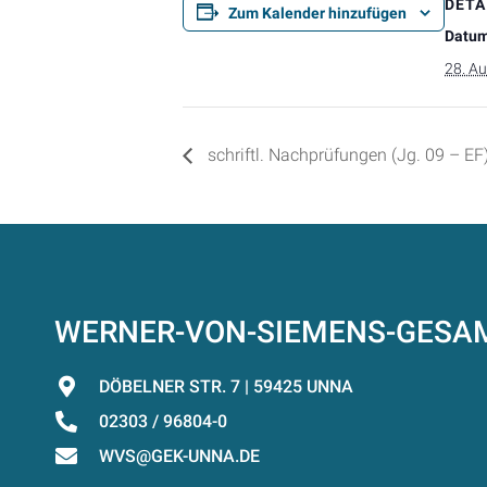
DETA
Zum Kalender hinzufügen
Datum
28. A
schriftl. Nachprüfungen (Jg. 09 – EF
WERNER-VON-SIEMENS-GES
DÖBELNER STR. 7 | 59425 UNNA
02303 / 96804-0
WVS@GEK-UNNA.DE