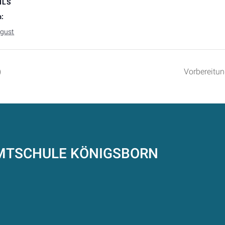
ILS
:
ugust
)
Vorbereitu
AMTSCHULE
KÖNIGSBORN