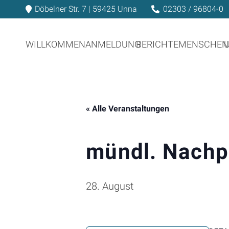
Döbelner Str. 7 | 59425 Unna
02303 / 96804-0
WILLKOMMEN
ANMELDUNG
BERICHTE
MENSCHEN
« Alle Veranstaltungen
mündl. Nachpr
28. August