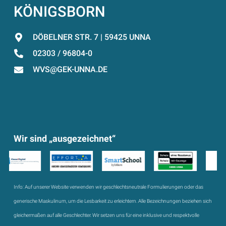
KÖNIGSBORN
DÖBELNER STR. 7 | 59425 UNNA
02303 / 96804-0
WVS@GEK-UNNA.DE
Wir sind „ausgezeichnet“
Info:
Auf unserer Website verwenden wir geschlechtsneutrale Formulierungen oder das
generische Maskulinum, um die Lesbarkeit zu erleichtern. Alle Bezeichnungen beziehen sich
gleichermaßen auf alle Geschlechter. Wir setzen uns für eine inklusive und respektvolle