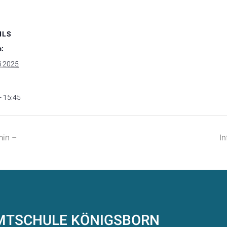
ILS
:
i 2025
- 15:45
min –
In
AMTSCHULE
KÖNIGSBORN