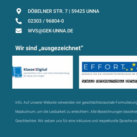
DÖBELNER STR. 7 | 59425 UNNA
02303 / 96804-0
WVS@GEK-UNNA.DE
Wir sind „ausgezeichnet“
Info:
Auf unserer Website verwenden wir geschlechtsneutrale Formulierun
Maskulinum, um die Lesbarkeit zu erleichtern. Alle Bezeichnungen beziehen
Geschlechter. Wir setzen uns für eine inklusive und respektvolle Sprache ei