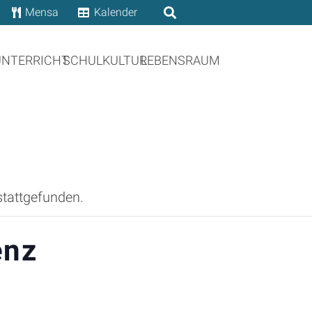
Mensa
Kalender
UNTERRICHT
SCHULKULTUR
LEBENSRAUM
stattgefunden.
enz