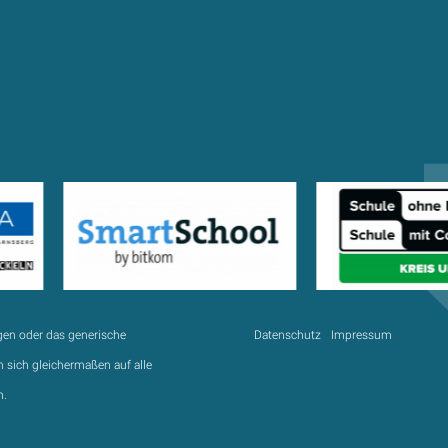
gen oder das generische
Datenschutz
Impressum
 sich gleichermaßen auf alle
n.