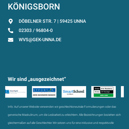
KÖNIGSBORN
DÖBELNER STR. 7 | 59425 UNNA
02303 / 96804-0
WVS@GEK-UNNA.DE
Wir sind „ausgezeichnet“
Info:
Auf unserer Website verwenden wir geschlechtsneutrale Formulierungen oder das
generische Maskulinum, um die Lesbarkeit zu erleichtern. Alle Bezeichnungen beziehen sich
gleichermaßen auf alle Geschlechter. Wir setzen uns für eine inklusive und respektvolle