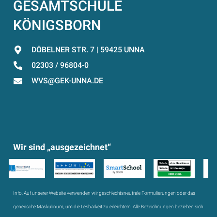
GESAMTSCHULE
KÖNIGSBORN
DÖBELNER STR. 7 | 59425 UNNA
02303 / 96804-0
WVS@GEK-UNNA.DE
Wir sind „ausgezeichnet“
Info:
Auf unserer Website verwenden wir geschlechtsneutrale Formulierungen oder das
generische Maskulinum, um die Lesbarkeit zu erleichtern. Alle Bezeichnungen beziehen sich