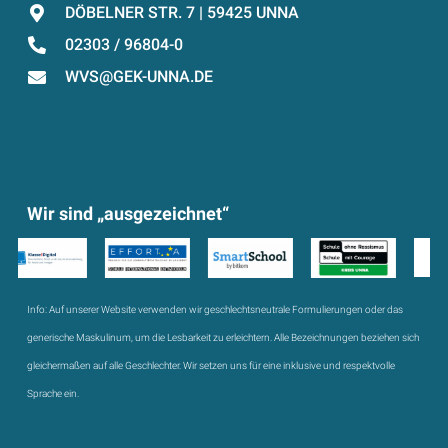
DÖBELNER STR. 7 | 59425 UNNA
02303 / 96804-0
WVS@GEK-UNNA.DE
Wir sind „ausgezeichnet“
Info:
Auf unserer Website verwenden wir geschlechtsneutrale Formulierungen oder das
generische Maskulinum, um die Lesbarkeit zu erleichtern. Alle Bezeichnungen beziehen sich
gleichermaßen auf alle Geschlechter. Wir setzen uns für eine inklusive und respektvolle
Sprache ein.