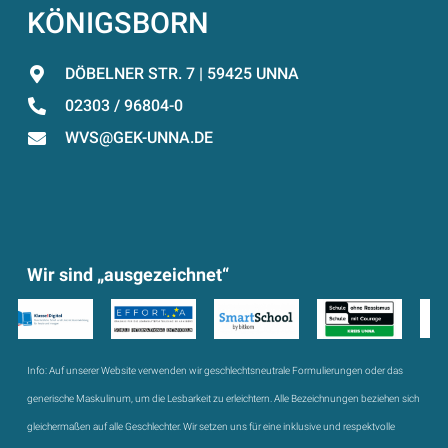
KÖNIGSBORN
DÖBELNER STR. 7 | 59425 UNNA
02303 / 96804-0
WVS@GEK-UNNA.DE
Wir sind „ausgezeichnet“
Info:
Auf unserer Website verwenden wir geschlechtsneutrale Formulierungen oder das
generische Maskulinum, um die Lesbarkeit zu erleichtern. Alle Bezeichnungen beziehen sich
gleichermaßen auf alle Geschlechter. Wir setzen uns für eine inklusive und respektvolle