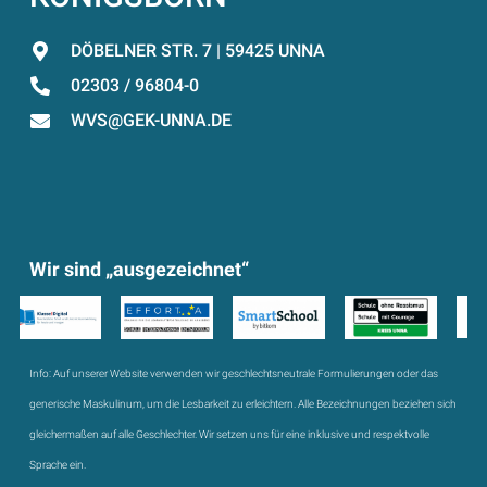
DÖBELNER STR. 7 | 59425 UNNA
02303 / 96804-0
WVS@GEK-UNNA.DE
Wir sind „ausgezeichnet“
Info:
Auf unserer Website verwenden wir geschlechtsneutrale Formulierungen oder das
generische Maskulinum, um die Lesbarkeit zu erleichtern. Alle Bezeichnungen beziehen sich
gleichermaßen auf alle Geschlechter. Wir setzen uns für eine inklusive und respektvolle
Sprache ein.