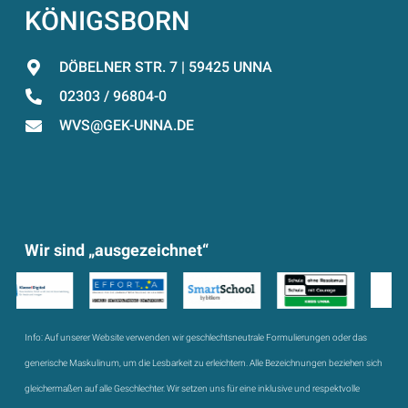
KÖNIGSBORN
DÖBELNER STR. 7 | 59425 UNNA
02303 / 96804-0
WVS@GEK-UNNA.DE
Wir sind „ausgezeichnet“
Info:
Auf unserer Website verwenden wir geschlechtsneutrale Formulierungen oder das
generische Maskulinum, um die Lesbarkeit zu erleichtern. Alle Bezeichnungen beziehen sich
gleichermaßen auf alle Geschlechter. Wir setzen uns für eine inklusive und respektvolle