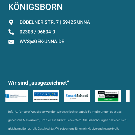
KÖNIGSBORN
DÖBELNER STR. 7 | 59425 UNNA
02303 / 96804-0
WVS@GEK-UNNA.DE
Wir sind „ausgezeichnet“
Info:
Auf unserer Website verwenden wir geschlechtsneutrale Formulierungen oder das
generische Maskulinum, um die Lesbarkeit zu erleichtern. Alle Bezeichnungen beziehen sich
gleichermaßen auf alle Geschlechter. Wir setzen uns für eine inklusive und respektvolle