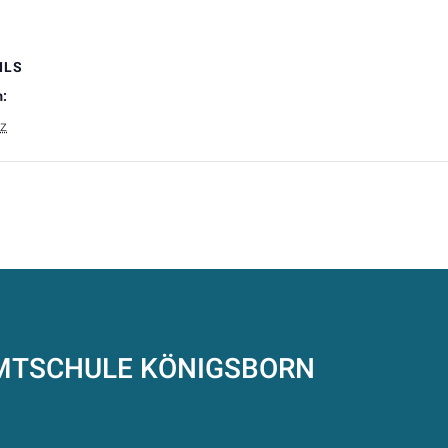
ILS
:
rz
AMTSCHULE
KÖNIGSBORN