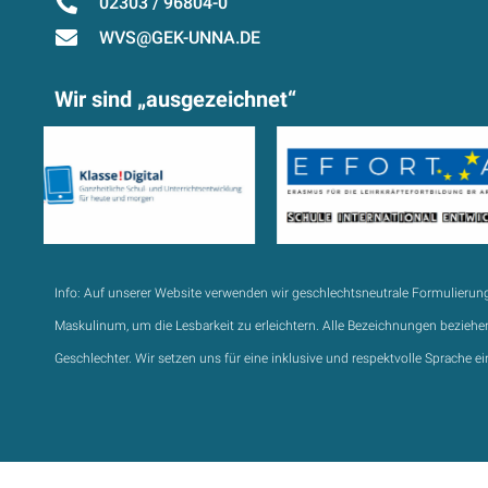
02303 / 96804-0
WVS@GEK-UNNA.DE
Wir sind „ausgezeichnet“
Info:
Auf unserer Website verwenden wir geschlechtsneutrale Formulierun
Maskulinum, um die Lesbarkeit zu erleichtern. Alle Bezeichnungen beziehen
Geschlechter. Wir setzen uns für eine inklusive und respektvolle Sprache ei