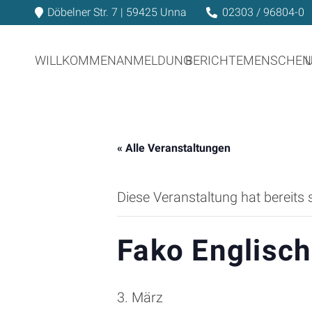
Döbelner Str. 7 | 59425 Unna
02303 / 96804-0
WILLKOMMEN
ANMELDUNG
BERICHTE
MENSCHEN
« Alle Veranstaltungen
Diese Veranstaltung hat bereits 
Fako Englisc
3. März