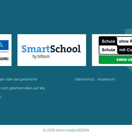
gen oder das generische
Datenschutz
Impressum
 sich gleichermaßen auf alle
n.
© 2026 tamm.media DESIGN