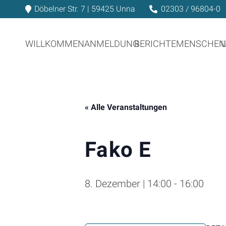
Döbelner Str. 7 | 59425 Unna
02303 / 96804-0
WILLKOMMEN
ANMELDUNG
BERICHTE
MENSCHEN
« Alle Veranstaltungen
Fako E
8. Dezember | 14:00
-
16:00