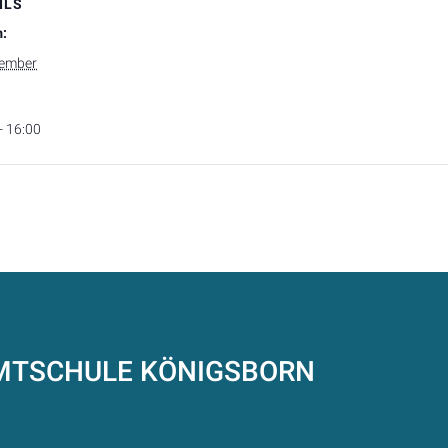
ILS
:
zember
- 16:00
AMTSCHULE
KÖNIGSBORN