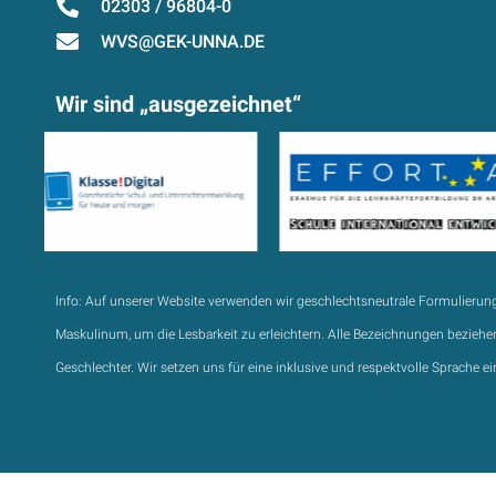
02303 / 96804-0
WVS@GEK-UNNA.DE
Wir sind „ausgezeichnet“
Info:
Auf unserer Website verwenden wir geschlechtsneutrale Formulierun
Maskulinum, um die Lesbarkeit zu erleichtern. Alle Bezeichnungen beziehen
Geschlechter. Wir setzen uns für eine inklusive und respektvolle Sprache ei