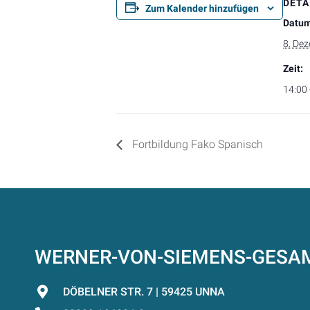
DETA
Zum Kalender hinzufügen
Datum
8. De
Zeit:
14:00 
Fortbildung Fako Spanisch
WERNER-VON-SIEMENS-GES
DÖBELNER STR. 7 | 59425 UNNA