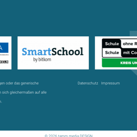
gen oder das generische
Datenschutz
Impressum
 sich gleichermaßen auf alle
n.
© 2026 tamm.media DESIGN