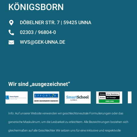
KÖNIGSBORN
DÖBELNER STR. 7 | 59425 UNNA
02303 / 96804-0
WVS@GEK-UNNA.DE
Wir sind „ausgezeichnet“
Info:
Auf unserer Website verwenden wir geschlechtsneutrale Formulierungen oder das
generische Maskulinum, um die Lesbarkeit zu erleichtern. Alle Bezeichnungen beziehen sich
gleichermaßen auf alle Geschlechter. Wir setzen uns für eine inklusive und respektvolle