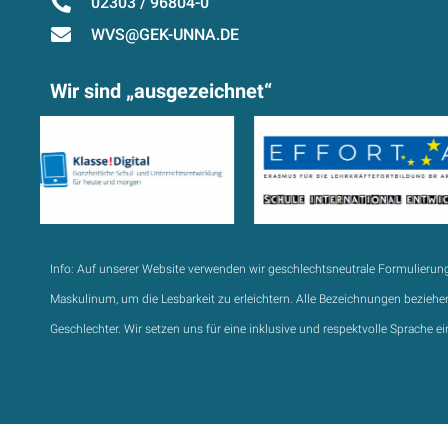
02303 / 96804-0
WVS@GEK-UNNA.DE
Wir sind „ausgezeichnet“
Info:
Auf unserer Website verwenden wir geschlechtsneutrale Formulierun
Maskulinum, um die Lesbarkeit zu erleichtern. Alle Bezeichnungen beziehen
Geschlechter. Wir setzen uns für eine inklusive und respektvolle Sprache ei