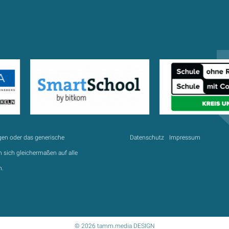
gen oder das generische
Datenschutz
Impressum
 sich gleichermaßen auf alle
n.
© 2026 tamm.media DESIGN