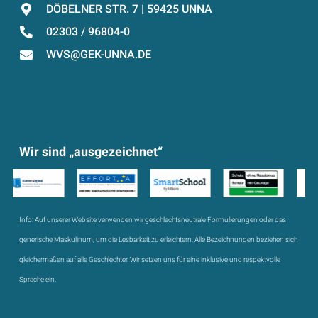
DÖBELNER STR. 7 | 59425 UNNA
02303 / 96804-0
WVS@GEK-UNNA.DE
Wir sind „ausgezeichnet“
Info:
Auf unserer Website verwenden wir geschlechtsneutrale Formulierungen oder das
generische Maskulinum, um die Lesbarkeit zu erleichtern. Alle Bezeichnungen beziehen sich
gleichermaßen auf alle Geschlechter. Wir setzen uns für eine inklusive und respektvolle
Sprache ein.