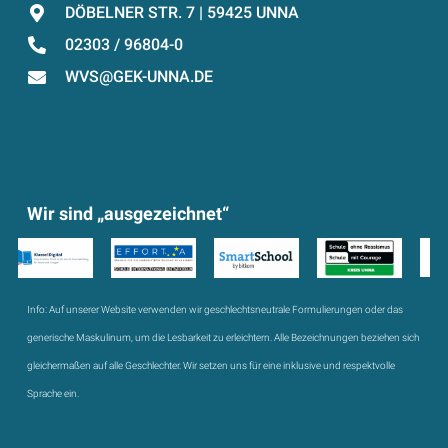
DÖBELNER STR. 7 | 59425 UNNA
02303 / 96804-0
WVS@GEK-UNNA.DE
Wir sind „ausgezeichnet“
Info:
Auf unserer Website verwenden wir geschlechtsneutrale Formulierungen oder das
generische Maskulinum, um die Lesbarkeit zu erleichtern. Alle Bezeichnungen beziehen sich
gleichermaßen auf alle Geschlechter. Wir setzen uns für eine inklusive und respektvolle
Sprache ein.